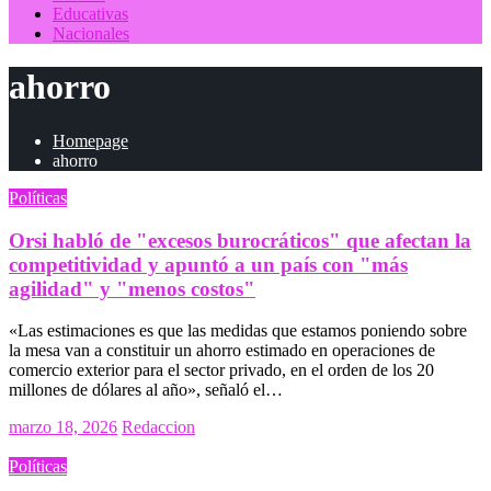
Educativas
Nacionales
ahorro
Homepage
ahorro
Políticas
Orsi habló de "excesos burocráticos" que afectan la
competitividad y apuntó a un país con "más
agilidad" y "menos costos"
«Las estimaciones es que las medidas que estamos poniendo sobre
la mesa van a constituir un ahorro estimado en operaciones de
comercio exterior para el sector privado, en el orden de los 20
millones de dólares al año», señaló el…
Posted
marzo 18, 2026
Redaccion
on
Políticas