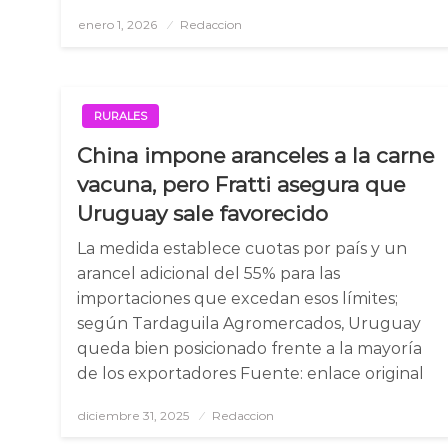
enero 1, 2026
Posted
Redaccion
on
RURALES
China impone aranceles a la carne
vacuna, pero Fratti asegura que
Uruguay sale favorecido
La medida establece cuotas por país y un
arancel adicional del 55% para las
importaciones que excedan esos límites;
según Tardaguila Agromercados, Uruguay
queda bien posicionado frente a la mayoría
de los exportadores Fuente: enlace original
diciembre 31, 2025
Posted
Redaccion
on