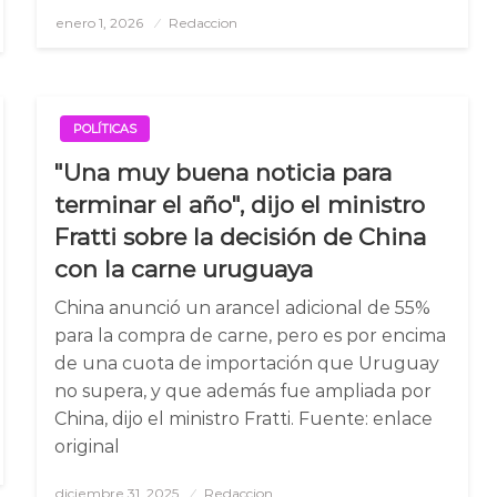
enero 1, 2026
Posted
Redaccion
on
POLÍTICAS
"Una muy buena noticia para
terminar el año", dijo el ministro
Fratti sobre la decisión de China
con la carne uruguaya
China anunció un arancel adicional de 55%
para la compra de carne, pero es por encima
de una cuota de importación que Uruguay
no supera, y que además fue ampliada por
China, dijo el ministro Fratti. Fuente: enlace
original
diciembre 31, 2025
Posted
Redaccion