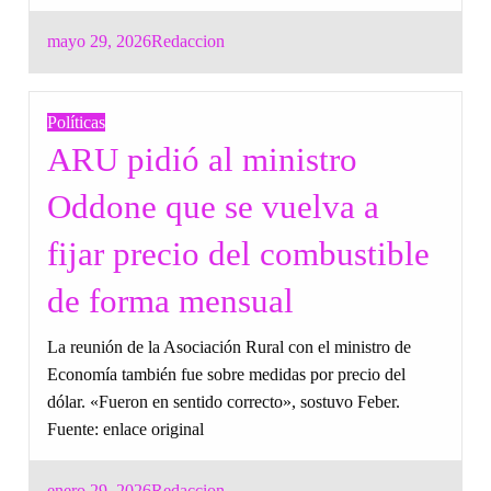
Posted
mayo 29, 2026
Redaccion
on
Políticas
ARU pidió al ministro
Oddone que se vuelva a
fijar precio del combustible
de forma mensual
La reunión de la Asociación Rural con el ministro de
Economía también fue sobre medidas por precio del
dólar. «Fueron en sentido correcto», sostuvo Feber.
Fuente: enlace original
Posted
enero 29, 2026
Redaccion