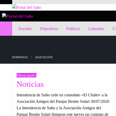
Skip
to
Noticias del norte del país.
Portal del Salto
content
Noticias del norte del país.
Portal del Salto
Sociales
Deportivas
Políticas
Laborales
Cu
HOMEPAGE
ASOCIACIÓN
Municipales
Noticias
Intendencia de Salto cede en comodato «El Chalet» a la
Asociación Amigos del Parque Benito Solari 30/07/2026
La Intendencia de Salto y la Asociación Amigos del
Parque Benito Solari firmaron este jueves un contrato de