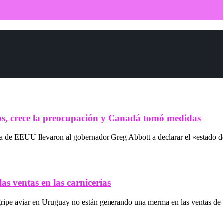
s, crece la preocupación y Canadá tomó medidas
de EEUU llevaron al gobernador Greg Abbott a declarar el «estado de 
as ventas en las carnicerías
gripe aviar en Uruguay no están generando una merma en las ventas de l