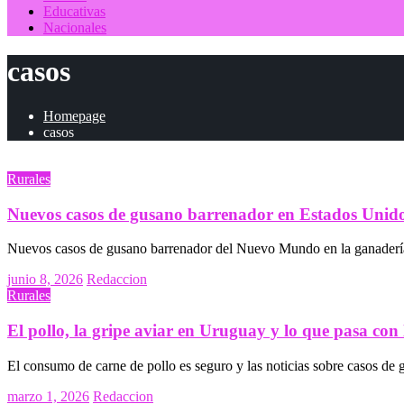
Educativas
Nacionales
casos
Homepage
casos
Rurales
Nuevos casos de gusano barrenador en Estados Unido
Nuevos casos de gusano barrenador del Nuevo Mundo en la ganadería 
Posted
junio 8, 2026
Redaccion
on
Rurales
El pollo, la gripe aviar en Uruguay y lo que pasa con l
El consumo de carne de pollo es seguro y las noticias sobre casos de 
Posted
marzo 1, 2026
Redaccion