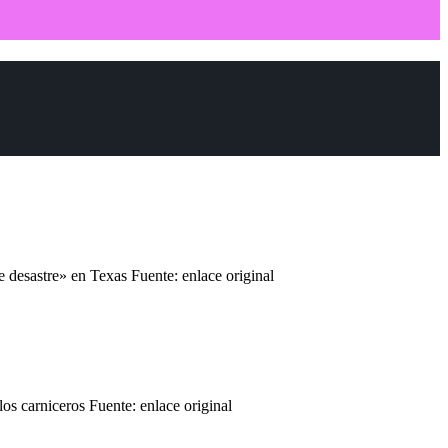
desastre» en Texas Fuente: enlace original
os carniceros Fuente: enlace original