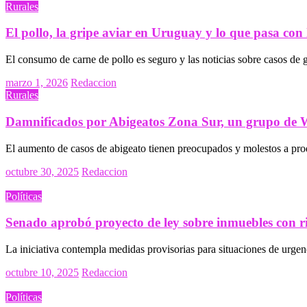
on
Rurales
El pollo, la gripe aviar en Uruguay y lo que pasa con l
El consumo de carne de pollo es seguro y las noticias sobre casos de 
Posted
marzo 1, 2026
Redaccion
on
Rurales
Damnificados por Abigeatos Zona Sur, un grupo de Wh
El aumento de casos de abigeato tienen preocupados y molestos a pr
Posted
octubre 30, 2025
Redaccion
on
Políticas
Senado aprobó proyecto de ley sobre inmuebles con rie
La iniciativa contempla medidas provisorias para situaciones de urgenci
Posted
octubre 10, 2025
Redaccion
on
Políticas