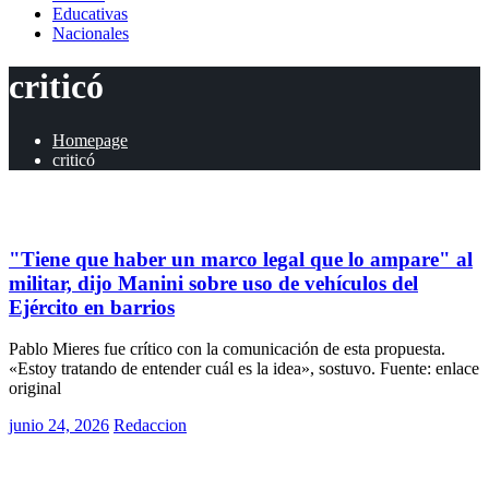
Educativas
Nacionales
criticó
Homepage
criticó
Políticas
"Tiene que haber un marco legal que lo ampare" al
militar, dijo Manini sobre uso de vehículos del
Ejército en barrios
Pablo Mieres fue crítico con la comunicación de esta propuesta.
«Estoy tratando de entender cuál es la idea», sostuvo. Fuente: enlace
original
Posted
junio 24, 2026
Redaccion
on
Políticas