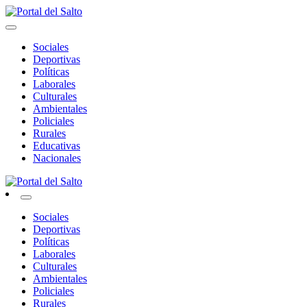
Skip
to
Noticias del norte del país.
content
Portal del Salto
Sociales
Deportivas
Políticas
Laborales
Culturales
Ambientales
Policiales
Rurales
Educativas
Nacionales
Noticias del norte del país.
Portal del Salto
Sociales
Deportivas
Políticas
Laborales
Culturales
Ambientales
Policiales
Rurales