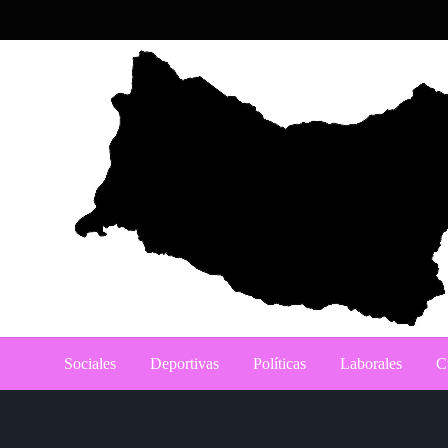
Skip
to
content
Noticias del norte del país.
Portal del Salto
Sociales
Deportivas
Políticas
Laborales
C