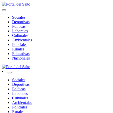
Skip
to
Noticias del norte del país.
content
Portal del Salto
Sociales
Deportivas
Políticas
Laborales
Culturales
Ambientales
Policiales
Rurales
Educativas
Nacionales
Noticias del norte del país.
Portal del Salto
Sociales
Deportivas
Políticas
Laborales
Culturales
Ambientales
Policiales
Rurales