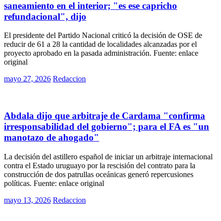
saneamiento en el interior; "es ese capricho
refundacional", dijo
El presidente del Partido Nacional criticó la decisión de OSE de
reducir de 61 a 28 la cantidad de localidades alcanzadas por el
proyecto aprobado en la pasada administración. Fuente: enlace
original
Posted
mayo 27, 2026
Redaccion
on
Políticas
Abdala dijo que arbitraje de Cardama "confirma
irresponsabilidad del gobierno"; para el FA es "un
manotazo de ahogado"
La decisión del astillero español de iniciar un arbitraje internacional
contra el Estado uruguayo por la rescisión del contrato para la
construcción de dos patrullas oceánicas generó repercusiones
políticas. Fuente: enlace original
Posted
mayo 13, 2026
Redaccion
on
Políticas