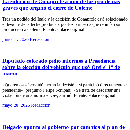
La solución de Conaprole a uno de los problemas
graves que originó el cierre de Coleme
Tras un pedido del Inale y la decisión de Conaprole está solucionado
el levante de la leche producida por los tamberos que remitían su
producción a Coleme Fuente: enlace original
Posted
junio 11, 2026
Redaccion
on
Políticas
Diputado colorado pidió informes a Presidencia
sobre la elección del vehículo que usó Orsi el 1º de
marzo
«Queremos saber quién tomó la decisión, si participó directamente el
presidente», preguntó Felipe Schipani. «Se trata de descartar una
violación de una norma ética», afirmó. Fuente: enlace original
Posted
mayo 28, 2026
Redaccion
on
Políticas
Delgado apuntó al gobierno por cambios al plan de