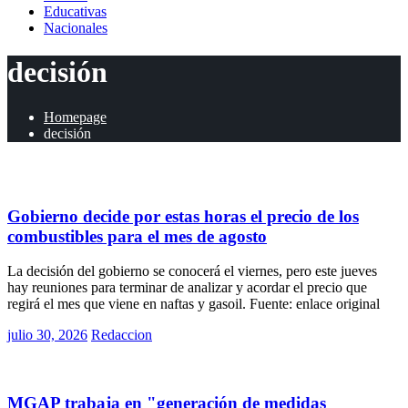
Educativas
Nacionales
decisión
Homepage
decisión
Políticas
Gobierno decide por estas horas el precio de los
combustibles para el mes de agosto
La decisión del gobierno se conocerá el viernes, pero este jueves
hay reuniones para terminar de analizar y acordar el precio que
regirá el mes que viene en naftas y gasoil. Fuente: enlace original
Posted
julio 30, 2026
Redaccion
on
Rurales
MGAP trabaja en "generación de medidas