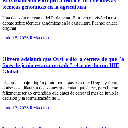
El Parlamento Europeo aprobó el uso de nuevas
técnicas genómicas en la agricultura
Una decisión relevante del Parlamento Europeo reavivó el tenso
debate sobre técnicas genómicas en la agricultura Fuente: enlace
original
Posted
junio 18, 2026
Redaccion
on
Políticas
Olivera adelantó que Orsi le dio la certeza de que "a
fines de junio estaría cerrado" el acuerdo con HIF
Global
«Lo que sí bajo ningún punto podía pasar es que Uruguay fuera
omiso o se dilataran decisiones que tenían que darse, pero bueno
felizmente tengo entendido que antes de cerrar el mes de junio la
decisión y la formalización de…
Posted
junio 13, 2026
Redaccion
on
Rurales