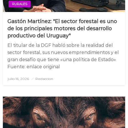
RURALES
Gastón Martínez: "El sector forestal es uno
de los principales motores del desarrollo
productivo del Uruguay"
El titular de la DGF habló sobre la realidad del
sector forestal, sus nuevos emprendimientos y el
gran desafío que tiene «una política de Estado»
Fuente: enlace original
julio 16, 2026
Posted
Redaccion
on