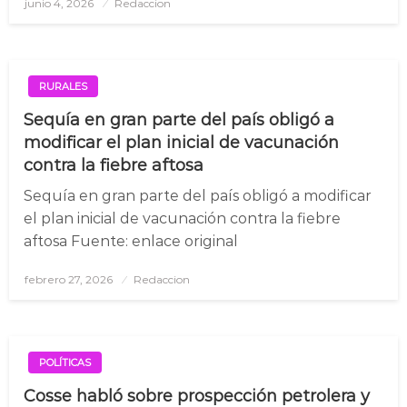
junio 4, 2026
Posted
Redaccion
on
RURALES
Sequía en gran parte del país obligó a
modificar el plan inicial de vacunación
contra la fiebre aftosa
Sequía en gran parte del país obligó a modificar
el plan inicial de vacunación contra la fiebre
aftosa Fuente: enlace original
febrero 27, 2026
Posted
Redaccion
on
POLÍTICAS
Cosse habló sobre prospección petrolera y