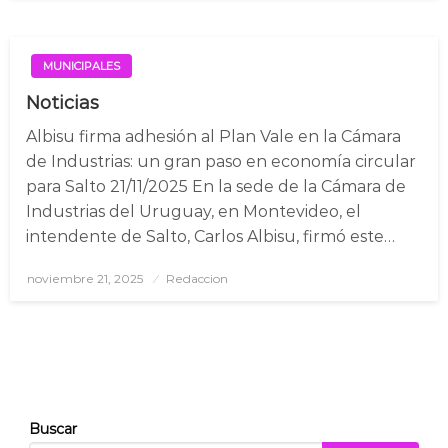
MUNICIPALES
Noticias
Albisu firma adhesión al Plan Vale en la Cámara
de Industrias: un gran paso en economía circular
para Salto 21/11/2025 En la sede de la Cámara de
Industrias del Uruguay, en Montevideo, el
intendente de Salto, Carlos Albisu, firmó este…
noviembre 21, 2025
Posted
Redaccion
on
Buscar