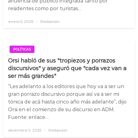
afluencia de público integrada tanto por
residentes como por turistas…
enero 5, 2026
Posted
Redaccion
on
POLÍTICAS
Orsi habló de sus "tropiezos y porrazos
discursivos" y aseguró que "cada vez van a
ser más grandes"
“Les adelanto a los editores que hoy va a ser un
gran porrazo discursivo porque así va a ser mi
tónica de acá hasta cinco año más adelante”, dijo
Orsi en el comienzo de su discurso en ADM.
Fuente: enlace…
diciembre 9, 2025
Posted
Redaccion
on