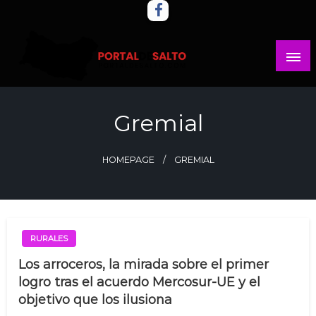
Skip
to
content
Noticias del norte del país.
Portal del Salto
Gremial
HOMEPAGE
GREMIAL
RURALES
Los arroceros, la mirada sobre el primer
logro tras el acuerdo Mercosur-UE y el
objetivo que los ilusiona