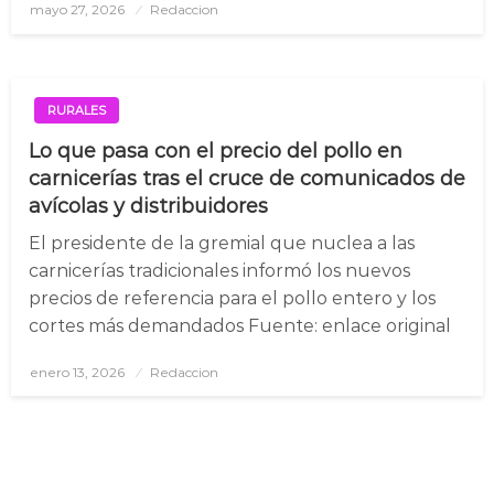
mayo 27, 2026
Posted
Redaccion
on
RURALES
Lo que pasa con el precio del pollo en
carnicerías tras el cruce de comunicados de
avícolas y distribuidores
El presidente de la gremial que nuclea a las
carnicerías tradicionales informó los nuevos
precios de referencia para el pollo entero y los
cortes más demandados Fuente: enlace original
enero 13, 2026
Posted
Redaccion
on