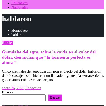
Educativas
Nacionales
hablaron
Homepage
hablaron
Rurales
Gremiales del agro, sobre la caída en el valor del
dólar, denuncian que "la tormenta perfecta es
ahora"
Cinco gremiales del agro cuestionaron el precio del dólar, hablaron
de «fiestas ajenas» e hicieron un llamado urgente a la sensatez de los
gobernantes Fuente: enlace original
Posted
enero 26, 2026
Redaccion
on
Buscar
Buscar