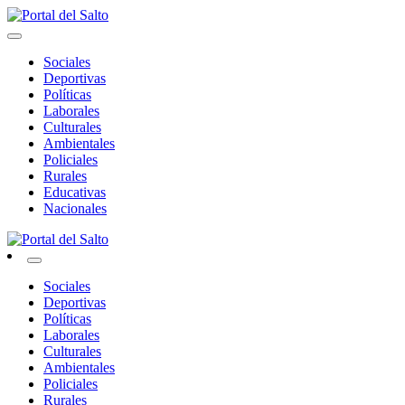
Skip
to
Noticias del norte del país.
content
Portal del Salto
Sociales
Deportivas
Políticas
Laborales
Culturales
Ambientales
Policiales
Rurales
Educativas
Nacionales
Noticias del norte del país.
Portal del Salto
Sociales
Deportivas
Políticas
Laborales
Culturales
Ambientales
Policiales
Rurales