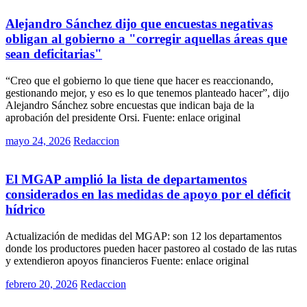
Alejandro Sánchez dijo que encuestas negativas
obligan al gobierno a "corregir aquellas áreas que
sean deficitarias"
“Creo que el gobierno lo que tiene que hacer es reaccionando,
gestionando mejor, y eso es lo que tenemos planteado hacer”, dijo
Alejandro Sánchez sobre encuestas que indican baja de la
aprobación del presidente Orsi. Fuente: enlace original
Posted
mayo 24, 2026
Redaccion
on
Rurales
El MGAP amplió la lista de departamentos
considerados en las medidas de apoyo por el déficit
hídrico
Actualización de medidas del MGAP: son 12 los departamentos
donde los productores pueden hacer pastoreo al costado de las rutas
y extendieron apoyos financieros Fuente: enlace original
Posted
febrero 20, 2026
Redaccion
on
Rurales