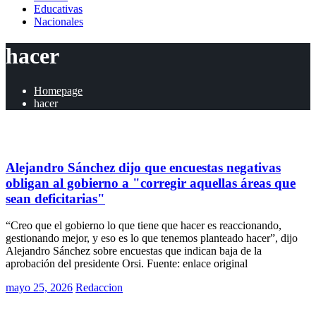
Educativas
Nacionales
hacer
Homepage
hacer
Políticas
Alejandro Sánchez dijo que encuestas negativas
obligan al gobierno a "corregir aquellas áreas que
sean deficitarias"
“Creo que el gobierno lo que tiene que hacer es reaccionando,
gestionando mejor, y eso es lo que tenemos planteado hacer”, dijo
Alejandro Sánchez sobre encuestas que indican baja de la
aprobación del presidente Orsi. Fuente: enlace original
Posted
mayo 25, 2026
Redaccion
on
Políticas