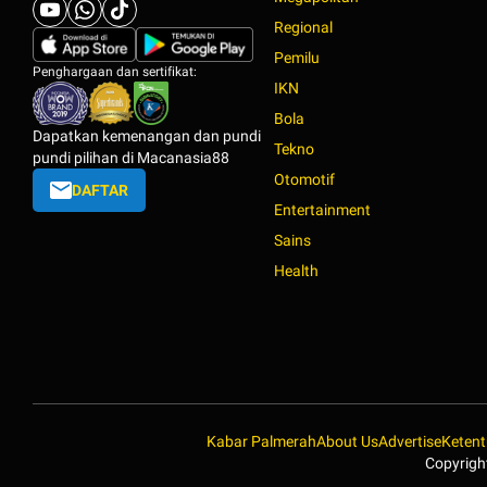
Regional
Pemilu
Penghargaan dan sertifikat:
IKN
Bola
Dapatkan kemenangan dan pundi
Tekno
pundi pilihan di Macanasia88
Otomotif
DAFTAR
Entertainment
Sains
Health
Kabar Palmerah
About Us
Advertise
Keten
Copyrigh