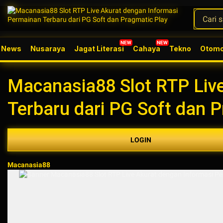
News
Nusaraya
Jagat Literasi
Cahaya
Tekno
Otomo
Macanasia88 Slot RTP Liv
Terbaru dari PG Soft dan 
LOGIN
Macanasia88