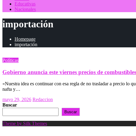
Educativas
Nacionales
importación
Homepage
importación
Políticas
Gobierno anuncia este viernes precios de combustibl
«Nuestra idea es continuar con esa regla de no trasladar a precio lo q
nafta y…
Posted
mayo 29, 2026
Redaccion
on
Buscar
Buscar
Theme by Silk Themes