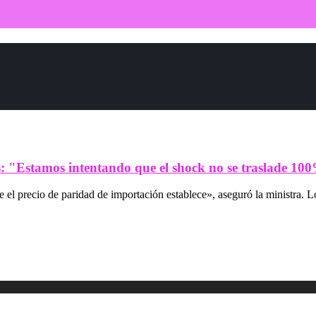
es: "Estamos intentando que el shock no se traslade 1
ue el precio de paridad de importación establece», aseguró la ministra. 