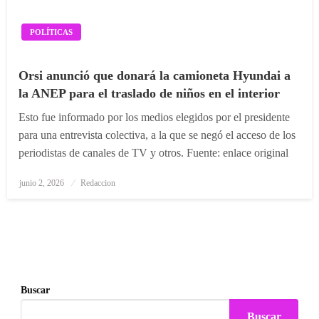
POLÍTICAS
Orsi anunció que donará la camioneta Hyundai a
la ANEP para el traslado de niños en el interior
Esto fue informado por los medios elegidos por el presidente
para una entrevista colectiva, a la que se negó el acceso de los
periodistas de canales de TV y otros. Fuente: enlace original
Posted
junio 2, 2026
Redaccion
on
Buscar
Buscar