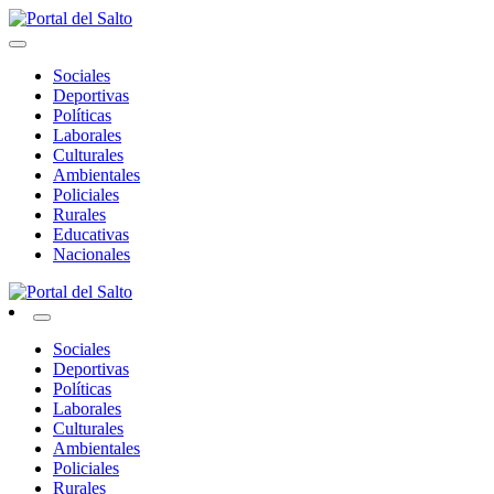
Skip
to
Noticias del norte del país.
content
Portal del Salto
Sociales
Deportivas
Políticas
Laborales
Culturales
Ambientales
Policiales
Rurales
Educativas
Nacionales
Noticias del norte del país.
Portal del Salto
Sociales
Deportivas
Políticas
Laborales
Culturales
Ambientales
Policiales
Rurales