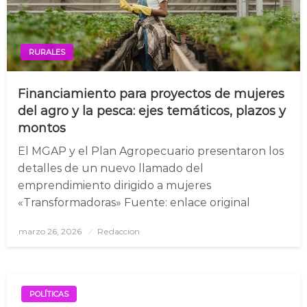
RURALES
Financiamiento para proyectos de mujeres
del agro y la pesca: ejes temáticos, plazos y
montos
El MGAP y el Plan Agropecuario presentaron los
detalles de un nuevo llamado del
emprendimiento dirigido a mujeres
«Transformadoras» Fuente: enlace original
marzo 26, 2026
Posted
Redaccion
on
POLÍTICAS