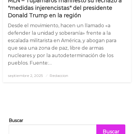
MLN – Tupamaros manifestó su rechazo a
"medidas injerencistas" del presidente
Donald Trump en la región
Desde el movimiento, hacen un llamado «a
defender la unidad y soberanía» frente a la
escalada militarista en América, y abogan para
que sea una zona de paz, libre de armas
nucleares y por la autodeterminación de los
pueblos. Fuente:…
septiembre 2, 2025
Posted
Redaccion
on
Buscar
Buscar