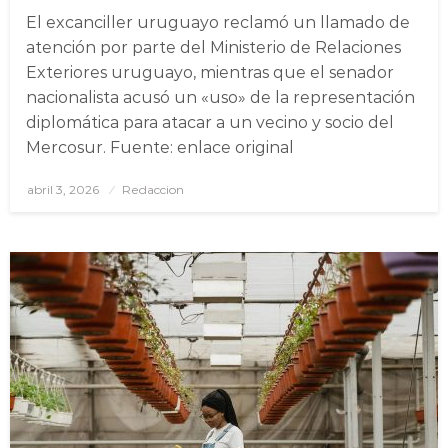
El excanciller uruguayo reclamó un llamado de
atención por parte del Ministerio de Relaciones
Exteriores uruguayo, mientras que el senador
nacionalista acusó un «uso» de la representación
diplomática para atacar a un vecino y socio del
Mercosur. Fuente: enlace original
abril 3, 2026
Posted
Redaccion
on