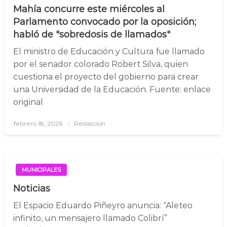
Mahía concurre este miércoles al
Parlamento convocado por la oposición;
habló de "sobredosis de llamados"
El ministro de Educación y Cultura fue llamado
por el senador colorado Robert Silva, quien
cuestiona el proyecto del gobierno para crear
una Universidad de la Educación. Fuente: enlace
original
febrero 18, 2026
Posted
Redaccion
on
MUNICIPALES
Noticias
El Espacio Eduardo Piñeyro anuncia: “Aleteo
infinito, un mensajero llamado Colibrí”