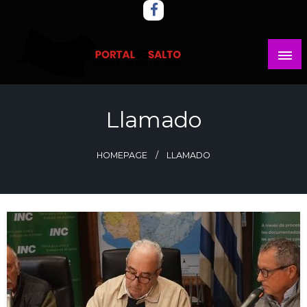
Skip
to
content
Noticias del norte del país.
Portal del Salto
Llamado
HOMEPAGE
LLAMADO