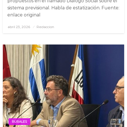
propuestos en el llamado Diálogo Social sobre el
sistema previsional. Habla de estatización. Fuente:
enlace original
abril 23, 2026
Posted
Redaccion
on
RURALES