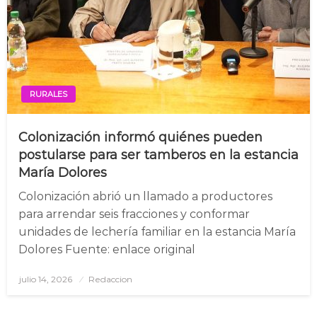
RURALES
Colonización informó quiénes pueden
postularse para ser tamberos en la estancia
María Dolores
Colonización abrió un llamado a productores
para arrendar seis fracciones y conformar
unidades de lechería familiar en la estancia María
Dolores Fuente: enlace original
julio 14, 2026
Posted
Redaccion
on