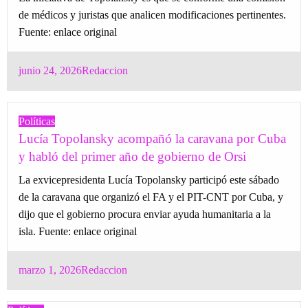
de médicos y juristas que analicen modificaciones pertinentes.
Fuente: enlace original
Posted
junio 24, 2026
Redaccion
on
Políticas
Lucía Topolansky acompañó la caravana por Cuba
y habló del primer año de gobierno de Orsi
La exvicepresidenta Lucía Topolansky participó este sábado
de la caravana que organizó el FA y el PIT-CNT por Cuba, y
dijo que el gobierno procura enviar ayuda humanitaria a la
isla. Fuente: enlace original
Posted
marzo 1, 2026
Redaccion
on