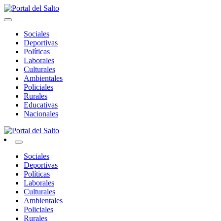
Skip
to
Noticias del norte del país.
content
Portal del Salto
Sociales
Deportivas
Políticas
Laborales
Culturales
Ambientales
Policiales
Rurales
Educativas
Nacionales
Noticias del norte del país.
Portal del Salto
Sociales
Deportivas
Políticas
Laborales
Culturales
Ambientales
Policiales
Rurales