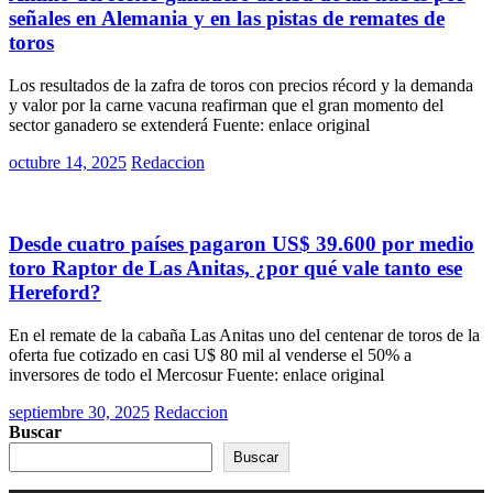
señales en Alemania y en las pistas de remates de
toros
Los resultados de la zafra de toros con precios récord y la demanda
y valor por la carne vacuna reafirman que el gran momento del
sector ganadero se extenderá Fuente: enlace original
Posted
octubre 14, 2025
Redaccion
on
Rurales
Desde cuatro países pagaron US$ 39.600 por medio
toro Raptor de Las Anitas, ¿por qué vale tanto ese
Hereford?
En el remate de la cabaña Las Anitas uno del centenar de toros de la
oferta fue cotizado en casi U$ 80 mil al venderse el 50% a
inversores de todo el Mercosur Fuente: enlace original
Posted
septiembre 30, 2025
Redaccion
on
Buscar
Buscar