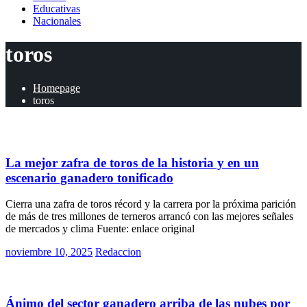
Educativas
Nacionales
toros
Homepage
toros
Rurales
La mejor zafra de toros de la historia y en un
escenario ganadero tonificado
Cierra una zafra de toros récord y la carrera por la próxima parición
de más de tres millones de terneros arrancó con las mejores señales
de mercados y clima Fuente: enlace original
Posted
noviembre 10, 2025
Redaccion
on
Rurales
Ánimo del sector ganadero arriba de las nubes por