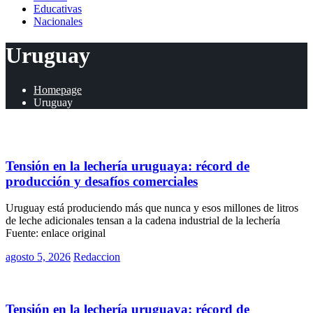
Educativas
Nacionales
Uruguay
Homepage
Uruguay
Rurales
Tensión en la lechería uruguaya: récord de
producción y desafíos comerciales
Uruguay está produciendo más que nunca y esos millones de litros
de leche adicionales tensan a la cadena industrial de la lechería
Fuente: enlace original
Posted
agosto 5, 2026
Redaccion
on
Rurales
Tensión en la lechería uruguaya: récord de