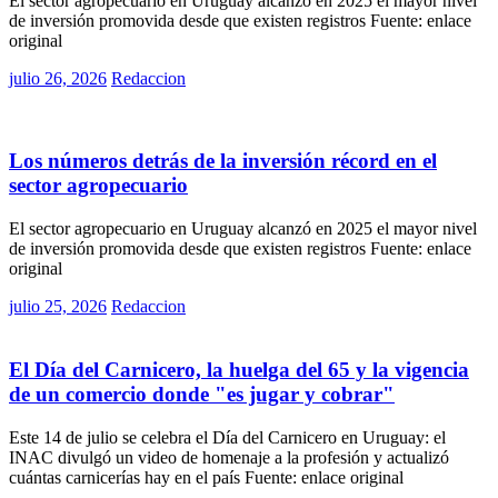
El sector agropecuario en Uruguay alcanzó en 2025 el mayor nivel
de inversión promovida desde que existen registros Fuente: enlace
original
Posted
julio 26, 2026
Redaccion
on
Rurales
Los números detrás de la inversión récord en el
sector agropecuario
El sector agropecuario en Uruguay alcanzó en 2025 el mayor nivel
de inversión promovida desde que existen registros Fuente: enlace
original
Posted
julio 25, 2026
Redaccion
on
Rurales
El Día del Carnicero, la huelga del 65 y la vigencia
de un comercio donde "es jugar y cobrar"
Este 14 de julio se celebra el Día del Carnicero en Uruguay: el
INAC divulgó un video de homenaje a la profesión y actualizó
cuántas carnicerías hay en el país Fuente: enlace original