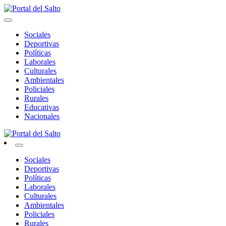
Skip
to
Noticias del norte del país.
content
Portal del Salto
Sociales
Deportivas
Políticas
Laborales
Culturales
Ambientales
Policiales
Rurales
Educativas
Nacionales
Noticias del norte del país.
Portal del Salto
Sociales
Deportivas
Políticas
Laborales
Culturales
Ambientales
Policiales
Rurales