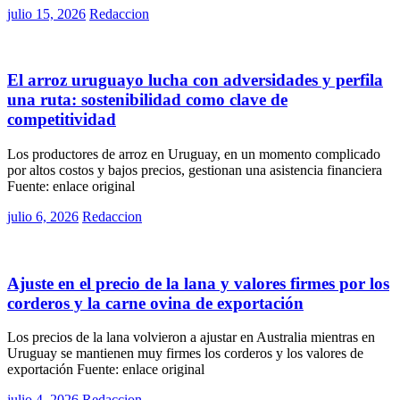
Posted
julio 15, 2026
Redaccion
on
Rurales
El arroz uruguayo lucha con adversidades y perfila
una ruta: sostenibilidad como clave de
competitividad
Los productores de arroz en Uruguay, en un momento complicado
por altos costos y bajos precios, gestionan una asistencia financiera
Fuente: enlace original
Posted
julio 6, 2026
Redaccion
on
Rurales
Ajuste en el precio de la lana y valores firmes por los
corderos y la carne ovina de exportación
Los precios de la lana volvieron a ajustar en Australia mientras en
Uruguay se mantienen muy firmes los corderos y los valores de
exportación Fuente: enlace original
Posted
julio 4, 2026
Redaccion