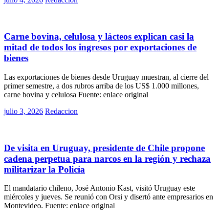
on
Rurales
Carne bovina, celulosa y lácteos explican casi la
mitad de todos los ingresos por exportaciones de
bienes
Las exportaciones de bienes desde Uruguay muestran, al cierre del
primer semestre, a dos rubros arriba de los US$ 1.000 millones,
carne bovina y celulosa Fuente: enlace original
Posted
julio 3, 2026
Redaccion
on
Políticas
De visita en Uruguay, presidente de Chile propone
cadena perpetua para narcos en la región y rechaza
militarizar la Policía
El mandatario chileno, José Antonio Kast, visitó Uruguay este
miércoles y jueves. Se reunió con Orsi y disertó ante empresarios en
Montevideo. Fuente: enlace original