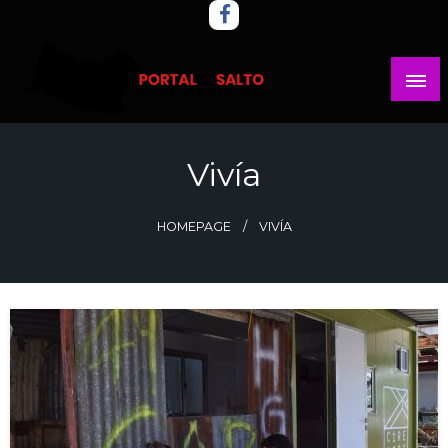
Skip
to
content
Noticias del norte del país.
Portal del Salto
Vivía
HOMEPAGE
VIVÍA