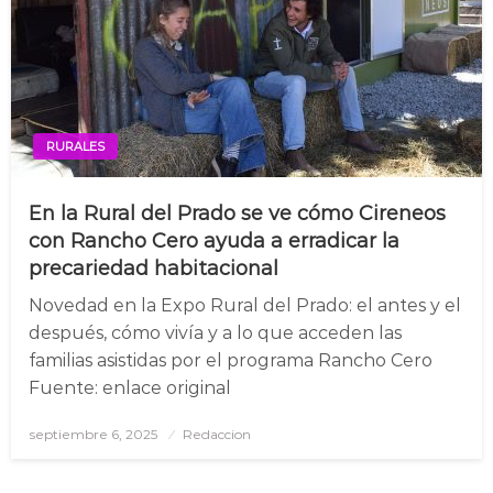
RURALES
En la Rural del Prado se ve cómo Cireneos
con Rancho Cero ayuda a erradicar la
precariedad habitacional
Novedad en la Expo Rural del Prado: el antes y el
después, cómo vivía y a lo que acceden las
familias asistidas por el programa Rancho Cero
Fuente: enlace original
septiembre 6, 2025
Posted
Redaccion
on