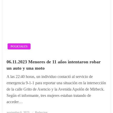
POLICIALES
06.11.2023 Menores de 11 años intentaron robar
un auto y una moto
A las 22:40 horas, un individuo contactó al servicio de
emergencia 9-1-1 para reportar una situación en la intersección
de la calle Grito de Asencio y la Avenida Apolón de Mirbeck.
Según el informante, tres mujeres estaban tratando de
acceder…
Posted
noviembre 6, 2023
Redaccion