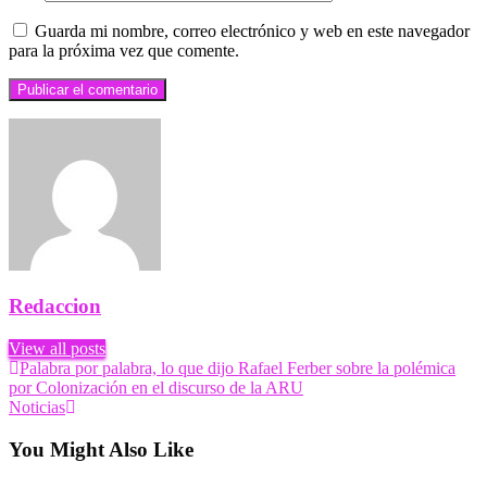
Guarda mi nombre, correo electrónico y web en este navegador
para la próxima vez que comente.
Redaccion
View all posts
Navegación
Previous
Palabra por palabra, lo que dijo Rafael Ferber sobre la polémica
Post
por Colonización en el discurso de la ARU
de
Next
Noticias
entradas
Post
You Might Also Like