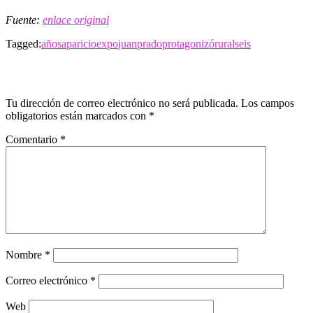
Fuente:
enlace original
Tagged:
años
aparicio
expo
juan
prado
protagonizó
rural
seis
LEAVE A RESPONSE
Tu dirección de correo electrónico no será publicada.
Los campos
obligatorios están marcados con
*
Comentario
*
Nombre
*
Correo electrónico
*
Web