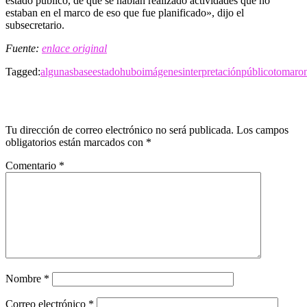
estado público, de que se habían realizado actividades que no
estaban en el marco de eso que fue planificado», dijo el
subsecretario.
Fuente:
enlace original
Tagged:
algunas
base
estado
hubo
imágenes
interpretación
público
tomaro
LEAVE A RESPONSE
Tu dirección de correo electrónico no será publicada.
Los campos
obligatorios están marcados con
*
Comentario
*
Nombre
*
Correo electrónico
*