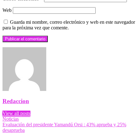
Web
Guarda mi nombre, correo electrónico y web en este navegador
para la próxima vez que comente.
Redaccion
View all posts
Navegación
Previous
Noticias
Post
Next
Evaluación del presidente Yamandú Orsi : 43% aprueba y 25%
de
Post
desaprueba
entradas