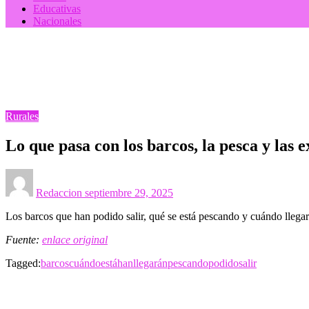
Educativas
Nacionales
Homepage
Rurales
Lo que pasa con los barcos, la pesca y las exportaciones tras 
Rurales
Lo que pasa con los barcos, la pesca y las e
Posted
on
Redaccion
septiembre 29, 2025
Los barcos que han podido salir, qué se está pescando y cuándo llegar
Fuente:
enlace original
Tagged:
barcos
cuándo
está
han
llegarán
pescando
podido
salir
LEAVE A RESPONSE