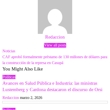
Redaccion
View all posts
Navegación
Previous
Noticias
Post
Next
CAF aprobó formalmente préstamo de 130 millones de dólares para
de
Post
la construcción de la represa en Casupá
entradas
You Might Also Like
Políticas
Avances en Salud Pública e Industria: las ministras
Lustemberg y Cardona destacaron el discurso de Orsi
Redaccion
marzo 2, 2026
Políticas