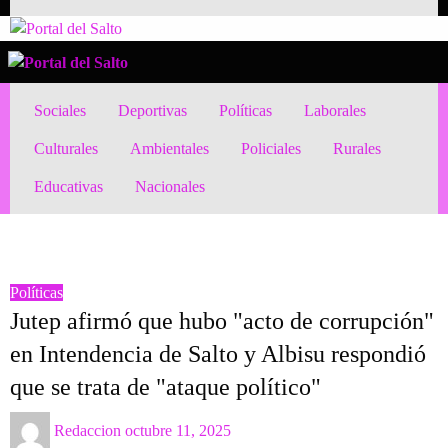
Skip
to
Portal del Salto
Noticias del norte del país.
content
Portal del Salto
Noticias del norte del país.
Sociales
Deportivas
Políticas
Laborales
Culturales
Ambientales
Policiales
Rurales
Educativas
Nacionales
HOMEPAGE
POLÍTICAS
JUTEP AFIRMÓ QUE HUBO "ACTO DE CORRUPCIÓN" EN INTENDENCIA DE
SALTO Y ALBISU RESPONDIÓ QUE SE TRATA DE "ATAQUE POLÍTICO"
Políticas
Jutep afirmó que hubo "acto de corrupción"
en Intendencia de Salto y Albisu respondió
que se trata de "ataque político"
Posted
Redaccion
octubre 11, 2025
on