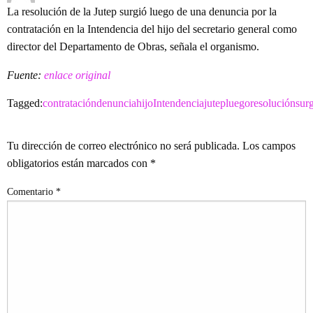
La resolución de la Jutep surgió luego de una denuncia por la
contratación en la Intendencia del hijo del secretario general como
director del Departamento de Obras, señala el organismo.
Fuente:
enlace original
Tagged:
contratación
denuncia
hijo
Intendencia
jutep
luego
resolución
sur
LEAVE A RESPONSE
Tu dirección de correo electrónico no será publicada.
Los campos
obligatorios están marcados con
*
Comentario
*