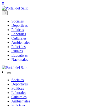
Skip
to
content
Noticias del norte del país.
Portal del Salto
Sociales
Deportivas
Políticas
Laborales
Culturales
Ambientales
Policiales
Rurales
Educativas
Nacionales
Noticias del norte del país.
Portal del Salto
Sociales
Deportivas
Políticas
Laborales
Culturales
Ambientales
Policiales