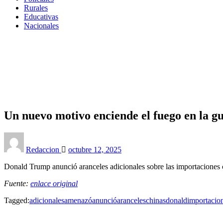
Rurales
Educativas
Nacionales
Homepage
Rurales
Un nuevo motivo enciende el fuego en la guerra de arancele
Rurales
Un nuevo motivo enciende el fuego en la gu
Posted
on
Redaccion
octubre 12, 2025
Donald Trump anunció aranceles adicionales sobre las importaciones
Fuente:
enlace original
Tagged:
adicionales
amenazó
anunció
aranceles
chinas
donald
importacio
LEAVE A RESPONSE