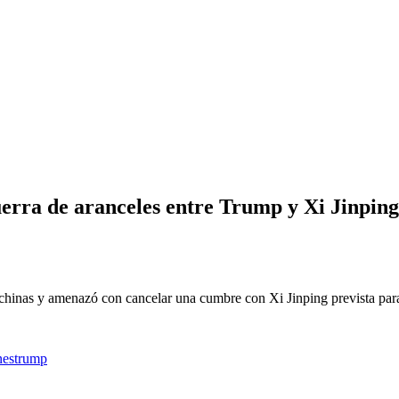
s entre Trump y Xi Jinping: las tierras raras
erra de aranceles entre Trump y Xi Jinping:
 chinas y amenazó con cancelar una cumbre con Xi Jinping prevista par
nes
trump