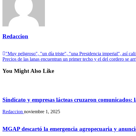
Redaccion
View all posts
Navegación
Previous
"Muy peligroso", "un día triste", "una Presidencia imperial", así cali
Post
Next
Precios de las lanas encuentran un primer techo y el del cordero se arr
de
Post
entradas
You Might Also Like
Rurales
Sindicato y empresas lácteas cruzaron comunicados: l
Redaccion
noviembre 1, 2025
Rurales
MGAP descartó la emergencia agropecuaria y anunció