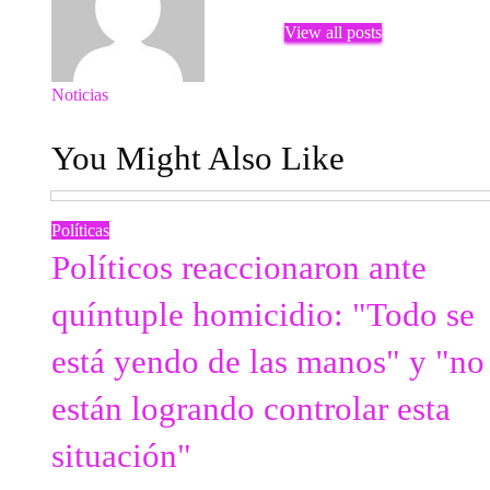
View all posts
Previous
Noticias
Navegación
Post
You Might Also Like
de
entradas
Políticas
Políticos reaccionaron ante
quíntuple homicidio: "Todo se
está yendo de las manos" y "no
están logrando controlar esta
situación"