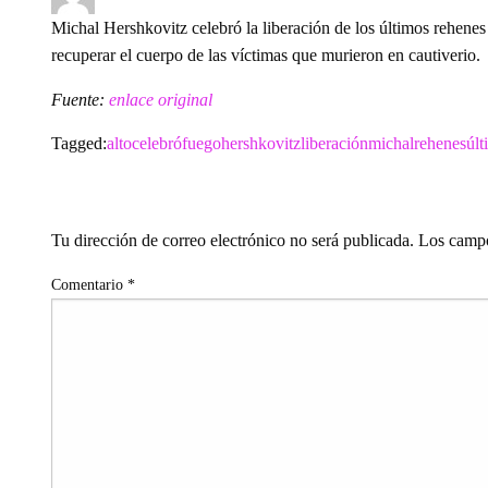
on
Michal Hershkovitz celebró la liberación de los últimos rehene
recuperar el cuerpo de las víctimas que murieron en cautiverio.
Fuente:
enlace original
Tagged:
alto
celebró
fuego
hershkovitz
liberación
michal
rehenes
últ
LEAVE A RESPONSE
Tu dirección de correo electrónico no será publicada.
Los campo
Comentario
*