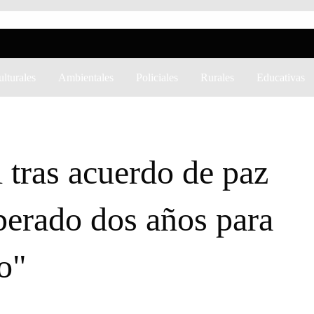
lturales
Ambientales
Policiales
Rurales
Educativas
PERADO DOS AÑOS PARA LLEGAR A ESTE MOMENTO"
 tras acuerdo de paz
erado dos años para
o"