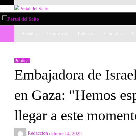
Skip
to
Noticias del norte del país.
Portal del Salto
content
Noticias del norte del país.
Portal del Salto
Sociales
Deportivas
Políticas
Laborales
Cu
HOMEPAGE
POLÍTICAS
EMBAJADORA DE ISRAEL TRAS ACUERDO DE PAZ EN GAZA: "HEMOS ES
Políticas
Embajadora de Israel
en Gaza: "Hemos esp
llegar a este moment
Posted
Redaccion
octubre 14, 2025