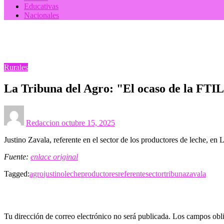
Educativas
Nacionales
Homepage
Rurales
La Tribuna del Agro: "El ocaso de la FTIL y el principio de
Rurales
La Tribuna del Agro: "El ocaso de la FTIL y
Posted
on
Redaccion
octubre 15, 2025
Justino Zavala, referente en el sector de los productores de leche, e
Fuente:
enlace original
Tagged:
agro
justino
leche
productores
referente
sector
tribuna
zavala
LEAVE A RESPONSE
Tu dirección de correo electrónico no será publicada.
Los campos obli