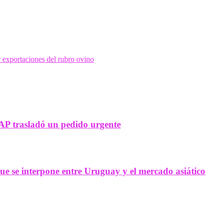
 exportaciones del rubro ovino
AP trasladó un pedido urgente
ue se interpone entre Uruguay y el mercado asiático