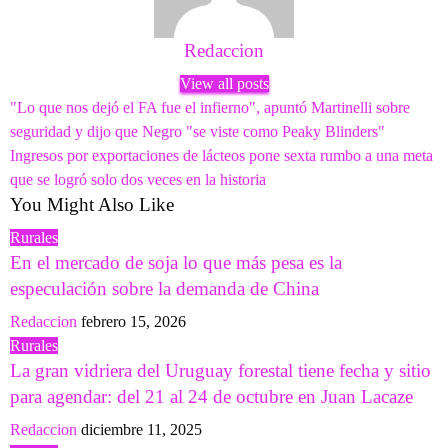
Redaccion
View all posts
Navegación
Previous
"Lo que nos dejó el FA fue el infierno", apuntó Martinelli sobre
Post
seguridad y dijo que Negro "se viste como Peaky Blinders"
de
Next
Ingresos por exportaciones de lácteos pone sexta rumbo a una meta
entradas
Post
que se logró solo dos veces en la historia
You Might Also Like
Rurales
En el mercado de soja lo que más pesa es la
especulación sobre la demanda de China
Redaccion
febrero 15, 2026
Rurales
La gran vidriera del Uruguay forestal tiene fecha y sitio
para agendar: del 21 al 24 de octubre en Juan Lacaze
Redaccion
diciembre 11, 2025