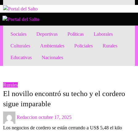
Skip
to
Portal del Salto
Noticias del norte del país.
content
Portal del Salto
Noticias del norte del país.
Sociales
Deportivas
Políticas
Laborales
Culturales
Ambientales
Policiales
Rurales
Educativas
Nacionales
HOMEPAGE
RURALES
EL NOVILLO ENCONTRÓ SU TECHO Y EL CORDERO SIGUE IMPARABLE
Rurales
El novillo encontró su techo y el cordero
sigue imparable
Posted
Redaccion
octubre 17, 2025
on
Los negocios de cordero se están cerrando a US$ 5,48 el kilo