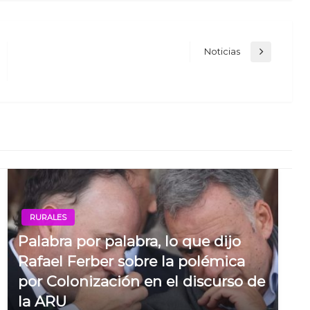
Noticias
Next
Post
RURALES
Palabra por palabra, lo que dijo
Rafael Ferber sobre la polémica
por Colonización en el discurso de
la ARU