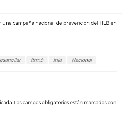
ar una campaña nacional de prevención del HLB en
esarrollar
firmó
inia
Nacional
icada.
Los campos obligatorios están marcados con