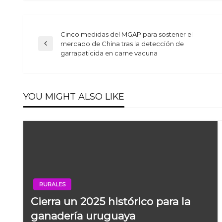
Cinco medidas del MGAP para sostener el
Navegación
mercado de China tras la detección de
Previous
garrapaticida en carne vacuna
Post
de
entradas
YOU MIGHT ALSO LIKE
RURALES
Cierra un 2025 histórico para la
ganadería uruguaya