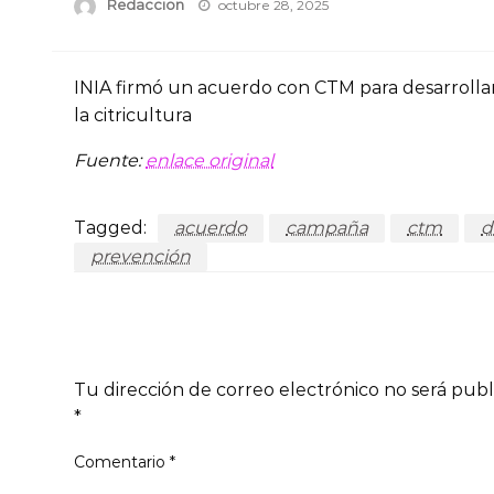
Posted
Redaccion
octubre 28, 2025
on
INIA firmó un acuerdo con CTM para desarroll
la citricultura
Fuente:
enlace original
Tagged:
acuerdo
campaña
ctm
d
prevención
LEAVE A RESPONSE
Tu dirección de correo electrónico no será publ
*
Comentario
*