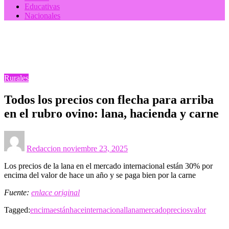
Educativas
Nacionales
Homepage
Rurales
Todos los precios con flecha para arriba en el rubro
ovino: lana, hacienda y carne
Rurales
Todos los precios con flecha para arriba
en el rubro ovino: lana, hacienda y carne
Posted
on
Redaccion
noviembre 23, 2025
Los precios de la lana en el mercado internacional están 30% por
encima del valor de hace un año y se paga bien por la carne
Fuente:
enlace original
Tagged:
encima
están
hace
internacional
lana
mercado
precios
valor