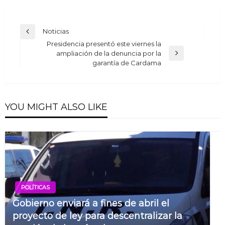
Navegación
Noticias
Previous
de
Presidencia presentó este viernes la
Post
ampliación de la denuncia por la
entradas
Next
garantía de Cardama
Post
YOU MIGHT ALSO LIKE
POLÍTICAS
Gobierno enviará a fines de abril el
proyecto de ley para descentralizar la