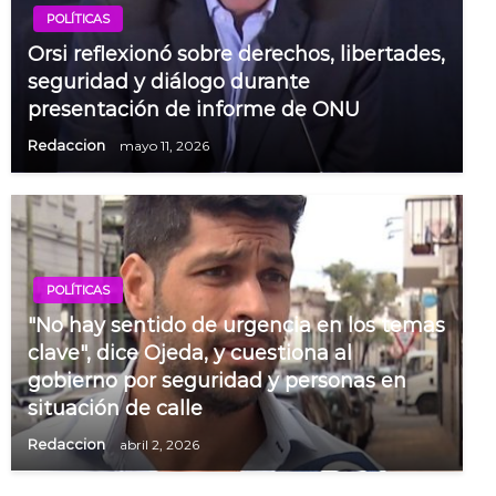
POLÍTICAS
Orsi reflexionó sobre derechos, libertades,
seguridad y diálogo durante
presentación de informe de ONU
Redaccion
mayo 11, 2026
POLÍTICAS
"No hay sentido de urgencia en los temas
clave", dice Ojeda, y cuestiona al
gobierno por seguridad y personas en
situación de calle
Redaccion
abril 2, 2026