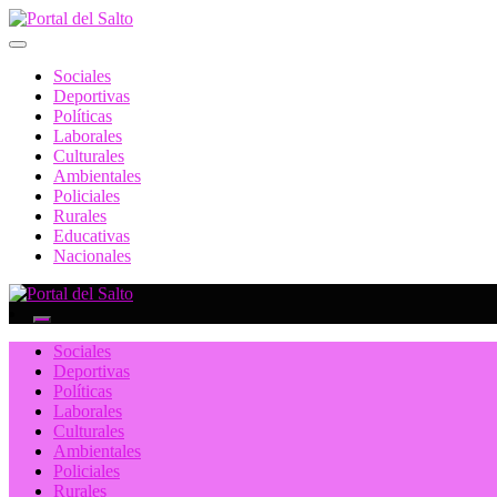
Skip
to
Noticias del norte del país.
content
Portal del Salto
Sociales
Deportivas
Políticas
Laborales
Culturales
Ambientales
Policiales
Rurales
Educativas
Nacionales
Noticias del norte del país.
Portal del Salto
Sociales
Deportivas
Políticas
Laborales
Culturales
Ambientales
Policiales
Rurales