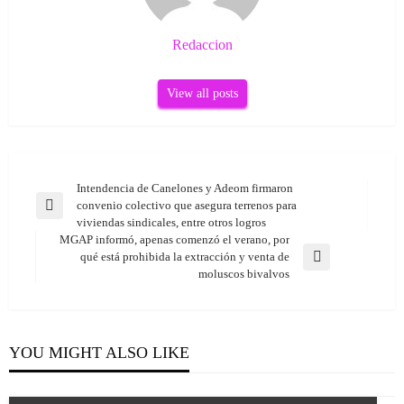
Redaccion
View all posts
Navegación
Intendencia de Canelones y Adeom firmaron
convenio colectivo que asegura terrenos para
Previous
de
viviendas sindicales, entre otros logros
Post
entradas
MGAP informó, apenas comenzó el verano, por
qué está prohibida la extracción y venta de
Next
moluscos bivalvos
Post
YOU MIGHT ALSO LIKE