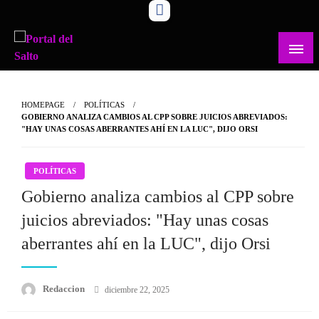
Skip
to
content
Noticias del norte del país.
Portal del Salto
HOMEPAGE
POLÍTICAS
GOBIERNO ANALIZA CAMBIOS AL CPP SOBRE JUICIOS ABREVIADOS:
"HAY UNAS COSAS ABERRANTES AHÍ EN LA LUC", DIJO ORSI
POLÍTICAS
Gobierno analiza cambios al CPP sobre
juicios abreviados: "Hay unas cosas
aberrantes ahí en la LUC", dijo Orsi
Posted
Redaccion
diciembre 22, 2025
on