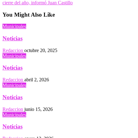
entradas
Post
cierre del año, informó Juan Castillo
You Might Also Like
Municipales
Noticias
Redaccion
octubre 20, 2025
Municipales
Noticias
Redaccion
abril 2, 2026
Municipales
Noticias
Redaccion
junio 15, 2026
Municipales
Noticias