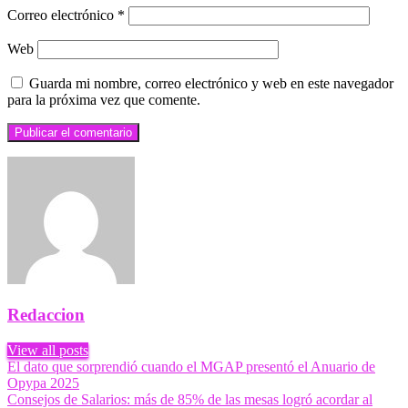
Correo electrónico
*
Web
Guarda mi nombre, correo electrónico y web en este navegador
para la próxima vez que comente.
Redaccion
View all posts
Navegación
Previous
El dato que sorprendió cuando el MGAP presentó el Anuario de
Post
Opypa 2025
de
Next
Consejos de Salarios: más de 85% de las mesas logró acordar al