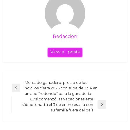
Redaccion
View all posts
Navegación
Mercado ganadero: precio de los
novillos cierra 2025 con suba de 23% en
Previous
de
un año "redondo" para la ganadería
Post
entradas
Orsi comenzó las vacaciones este
sábado: hasta el 3 de enero estará con
Next
su familia fuera del país
Post