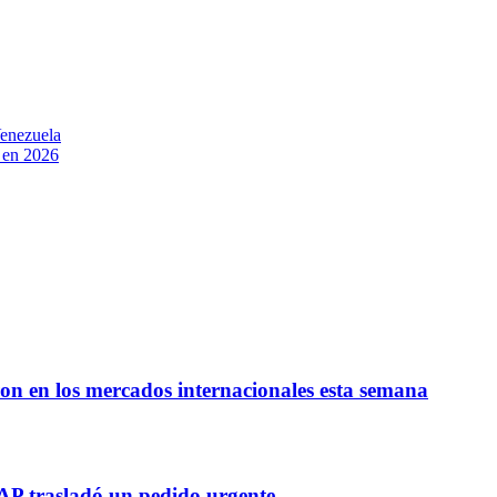
Venezuela
r en 2026
on en los mercados internacionales esta semana
AP trasladó un pedido urgente