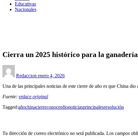
Educativas
Nacionales
Homepage
Rurales
Cierra un 2025 histórico para la ganadería uruguaya
Rurales
Cierra un 2025 histórico para la ganaderí
Posted
on
Redaccion
enero 4, 2026
Una de las principales noticias de este cierre de año es que China dio
Fuente:
enlace original
Tagged:
año
china
cierre
conocer
dio
noticias
principales
resolución
LEAVE A RESPONSE
Tu dirección de correo electrónico no será publicada.
Los campos obli