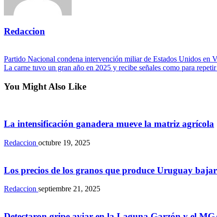
Redaccion
View all posts
Navegación
Previous
Partido Nacional condena intervención miliar de Estados Unidos en 
Post
Next
La carne tuvo un gran año en 2025 y recibe señales como para repeti
de
Post
entradas
You Might Also Like
Rurales
La intensificación ganadera mueve la matriz agrícola
Redaccion
octubre 19, 2025
Rurales
Los precios de los granos que produce Uruguay bajar
Redaccion
septiembre 21, 2025
Rurales
Detectaron gripe aviar en la Laguna Garzón y el MG