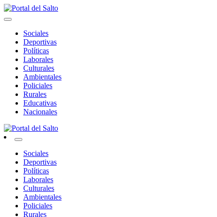
Skip
to
Noticias del norte del país.
content
Portal del Salto
Sociales
Deportivas
Políticas
Laborales
Culturales
Ambientales
Policiales
Rurales
Educativas
Nacionales
Noticias del norte del país.
Portal del Salto
Sociales
Deportivas
Políticas
Laborales
Culturales
Ambientales
Policiales
Rurales