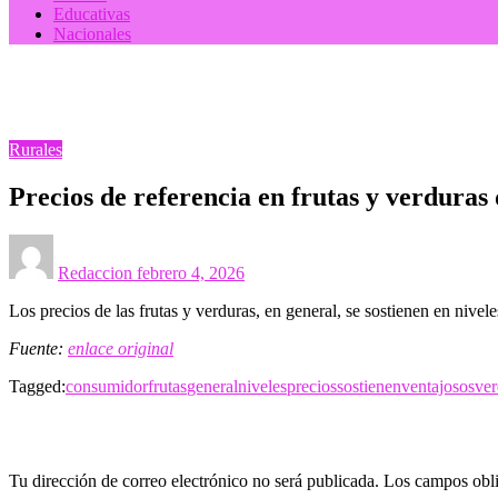
Educativas
Nacionales
Homepage
Rurales
Precios de referencia en frutas y verduras de una nueva Li
Rurales
Precios de referencia en frutas y verduras
Posted
on
Redaccion
febrero 4, 2026
Los precios de las frutas y verduras, en general, se sostienen en nivele
Fuente:
enlace original
Tagged:
consumidor
frutas
general
niveles
precios
sostienen
ventajosos
ver
LEAVE A RESPONSE
Tu dirección de correo electrónico no será publicada.
Los campos obli