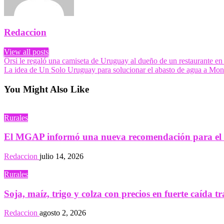
Redaccion
View all posts
Navegación
Previous
Orsi le regaló una camiseta de Uruguay al dueño de un restaurante en 
Post
Next
La idea de Un Solo Uruguay para solucionar el abasto de agua a Mont
de
Post
entradas
You Might Also Like
Rurales
El MGAP informó una nueva recomendación para el m
Redaccion
julio 14, 2026
Rurales
Soja, maíz, trigo y colza con precios en fuerte caída t
Redaccion
agosto 2, 2026