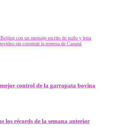
Beijing con un mensaje escrito de puño y letra
evideo sin construir la represa de Casupá
ejor control de la garrapata bovina
ras los récords de la semana anterior