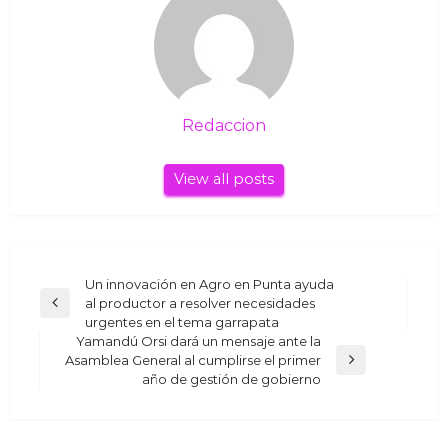
Redaccion
View all posts
Navegación
Un innovación en Agro en Punta ayuda
al productor a resolver necesidades
Previous
de
urgentes en el tema garrapata
Post
entradas
Yamandú Orsi dará un mensaje ante la
Asamblea General al cumplirse el primer
Next
año de gestión de gobierno
Post