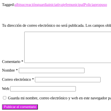
Tagged:
albisu
creación
guardia
iniciativa
jefe
municipal
Policia
propuso
LEAVE A RESPONSE
Tu dirección de correo electrónico no será publicada.
Los campos obli
Comentario
*
Nombre
*
Correo electrónico
*
Web
Guarda mi nombre, correo electrónico y web en este navegador p