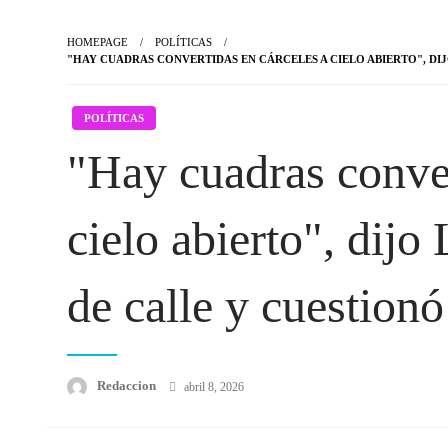
HOMEPAGE
POLÍTICAS
"HAY CUADRAS CONVERTIDAS EN CÁRCELES A CIELO ABIERTO", DI
POLÍTICAS
"Hay cuadras conver
cielo abierto", dijo
de calle y cuestionó
Posted
Redaccion
abril 8, 2026
on