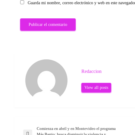
Guarda mi nombre, correo electrónico y web en este navegado
Redaccion
View all posts
Comienza en abril y en Montevideo el programa
Navegación
Más Barrio: busca disminuir la violencia y