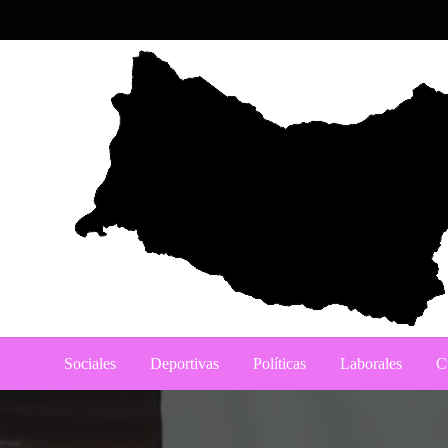
Skip
to
content
Noticias del norte del país.
Portal del Salto
Sociales
Deportivas
Políticas
Laborales
C