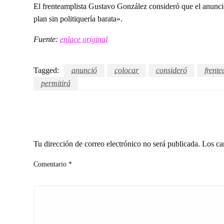
El frenteamplista Gustavo González consideró que el anunci
plan sin politiquería barata».
Fuente:
enlace original
Tagged:
anunció
colocar
consideró
frente
permitirá
LEAVE A RESPONSE
Tu dirección de correo electrónico no será publicada.
Los ca
Comentario
*