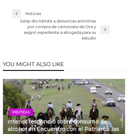
Navegación
Noticias
Previous
de
Jutep dio trámite a denuncias anónimas
Post
por compra de camioneta de Orsi y
entradas
Next
asignó expediente a abogada para su
Post
estudio
YOU MIGHT ALSO LIKE
POLÍTICAS
Interior respondió sobre consumo de
alcohol en Encuentro con el Patriarca: las