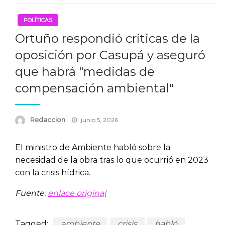
POLÍTICAS
Ortuño respondió críticas de la
oposición por Casupá y aseguró
que habrá "medidas de
compensación ambiental"
Posted
Redaccion
junio 5, 2026
on
El ministro de Ambiente habló sobre la
necesidad de la obra tras lo que ocurrió en 2023
con la crisis hídrica.
Fuente:
enlace original
Tagged:
ambiente
crisis
habló