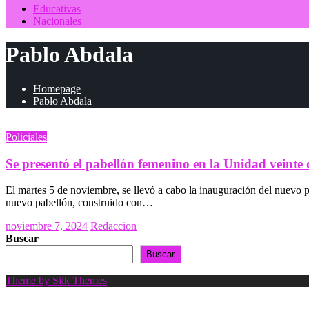
Educativas
Nacionales
Pablo Abdala
Homepage
Pablo Abdala
Policiales
Se presentó el pabellón femenino en la Unidad veinte 
El martes 5 de noviembre, se llevó a cabo la inauguración del nuevo pa
nuevo pabellón, construido con…
Posted
noviembre 7, 2024
Redaccion
on
Buscar
Buscar
Theme by Silk Themes