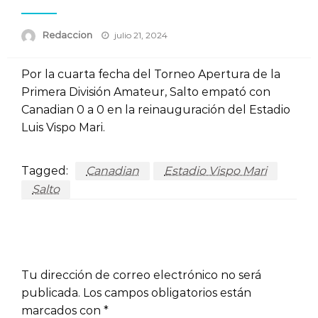
Posted
Redaccion
julio 21, 2024
on
Por la cuarta fecha del Torneo Apertura de la
Primera División Amateur, Salto empató con
Canadian 0 a 0 en la reinauguración del Estadio
Luis Vispo Mari.
Tagged:
Canadian
Estadio Vispo Mari
Salto
LEAVE A RESPONSE
Tu dirección de correo electrónico no será
publicada.
Los campos obligatorios están
marcados con
*