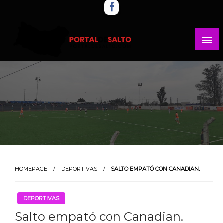
Skip
to
content
Noticias del norte del país.
Portal del Salto
HOMEPAGE
DEPORTIVAS
SALTO EMPATÓ CON CANADIAN.
DEPORTIVAS
Salto empató con Canadian.