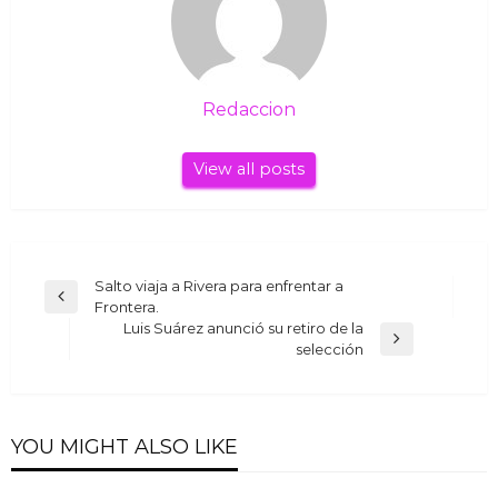
Redaccion
View all posts
Navegación
Salto viaja a Rivera para enfrentar a
Previous
Frontera.
de
Post
Luis Suárez anunció su retiro de la
Next
entradas
selección
Post
YOU MIGHT ALSO LIKE