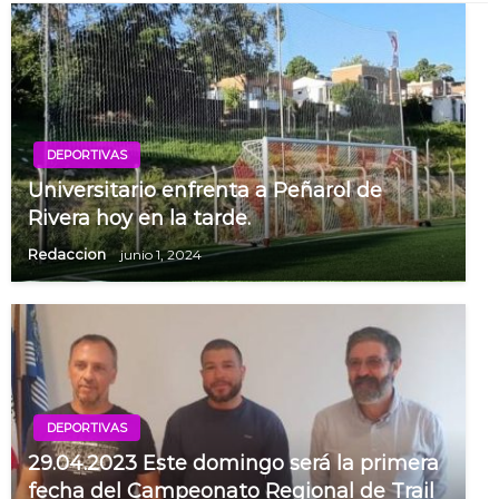
DEPORTIVAS
Universitario enfrenta a Peñarol de
Rivera hoy en la tarde.
Redaccion
junio 1, 2024
DEPORTIVAS
29.04.2023 Este domingo será la primera
fecha del Campeonato Regional de Trail