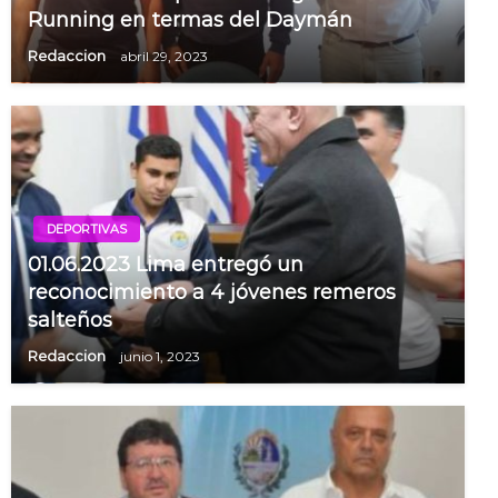
Running en termas del Daymán
Redaccion
abril 29, 2023
DEPORTIVAS
01.06.2023 Lima entregó un
reconocimiento a 4 jóvenes remeros
salteños
Redaccion
junio 1, 2023