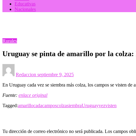
Educativas
Nacionales
Homepage
Rurales
Uruguay se pinta de amarillo por la colza: la propuesta de
Rurales
Uruguay se pinta de amarillo por la colza:
Posted
on
Redaccion
septiembre 9, 2025
En Uruguay cada vez se siembra más colza, los campos se visten de am
Fuente:
enlace original
Tagged:
amarillo
cada
campos
colza
siembra
Uruguay
vez
visten
LEAVE A RESPONSE
Tu dirección de correo electrónico no será publicada.
Los campos obli