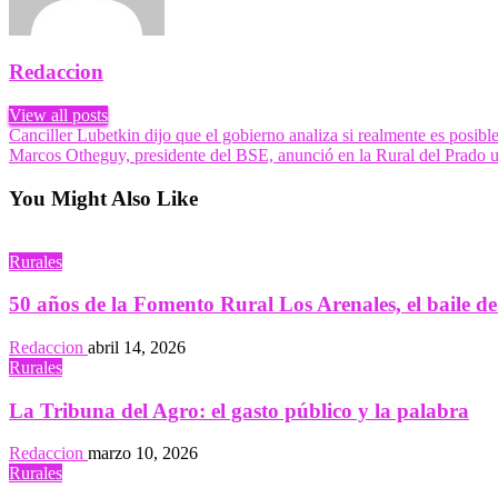
Redaccion
View all posts
Navegación
Previous
Canciller Lubetkin dijo que el gobierno analiza si realmente es posib
Post
Next
Marcos Otheguy, presidente del BSE, anunció en la Rural del Prado 
de
Post
entradas
You Might Also Like
Rurales
50 años de la Fomento Rural Los Arenales, el baile de
Redaccion
abril 14, 2026
Rurales
La Tribuna del Agro: el gasto público y la palabra
Redaccion
marzo 10, 2026
Rurales