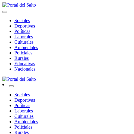
Skip
to
Noticias del norte del país.
content
Portal del Salto
Sociales
Deportivas
Políticas
Laborales
Culturales
Ambientales
Policiales
Rurales
Educativas
Nacionales
Noticias del norte del país.
Portal del Salto
Sociales
Deportivas
Políticas
Laborales
Culturales
Ambientales
Policiales
Rurales