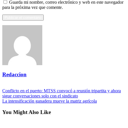
Guarda mi nombre, correo electrónico y web en este navegador
para la próxima vez que comente.
Redaccion
View all posts
Navegación
Previous
Conflicto en el puerto: MTSS convocó a reunión tripartita y ahora
Post
sigue conversaciones solo con el sindicato
de
Next
La intensificación ganadera mueve la matriz agrícola
entradas
Post
You Might Also Like