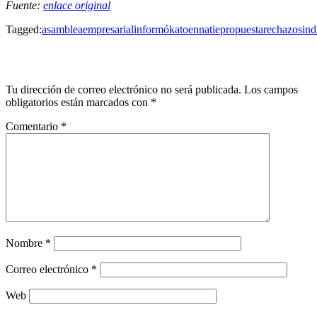
Fuente:
enlace original
Tagged:
asamblea
empresarial
informó
katoen
natie
propuesta
rechazo
sind
LEAVE A RESPONSE
Tu dirección de correo electrónico no será publicada.
Los campos
obligatorios están marcados con
*
Comentario
*
Nombre
*
Correo electrónico
*
Web