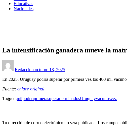
Educativas
Nacionales
Homepage
Rurales
La intensificación ganadera mueve la matriz agrícola
Rurales
La intensificación ganadera mueve la matr
Posted
on
Redaccion
octubre 18, 2025
En 2025, Uruguay podría superar por primera vez los 400 mil vacuno
Fuente:
enlace original
Tagged:
mil
podría
primera
superar
terminados
Uruguay
vacunos
vez
LEAVE A RESPONSE
Tu dirección de correo electrónico no será publicada.
Los campos obli