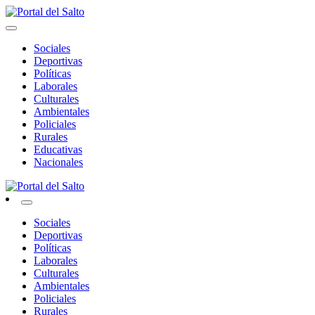
Skip
to
Noticias del norte del país.
content
Portal del Salto
Sociales
Deportivas
Políticas
Laborales
Culturales
Ambientales
Policiales
Rurales
Educativas
Nacionales
Noticias del norte del país.
Portal del Salto
Sociales
Deportivas
Políticas
Laborales
Culturales
Ambientales
Policiales
Rurales