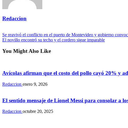
Redaccion
View all posts
Navegación
Previous
Se reavivó el conflicto en el puerto de Montevideo y gobierno convocó
Post
Next
El novillo encontró su techo y el cordero sigue imparable
de
Post
entradas
You Might Also Like
Rurales
Avícolas afirman que el costo del pollo cayó 20% y adv
Redaccion
enero 9, 2026
Rurales
El sentido mensaje de Lionel Messi para consolar a lo
Redaccion
octubre 20, 2025
Rurales