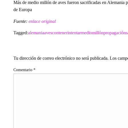
Más de medio millón de aves fueron sacrificadas en Alemania par
de Europa
Fuente:
enlace original
Tagged:
alemania
aves
contener
intentar
medio
millón
propagación
s
LEAVE A RESPONSE
Tu dirección de correo electrónico no será publicada.
Los campo
Comentario
*