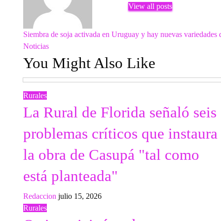
View all posts
Previous
Siembra de soja activada en Uruguay y hay nuevas variedades
Navegación
Post
Next
Noticias
Post
You Might Also Like
de
entradas
Rurales
La Rural de Florida señaló seis
problemas críticos que instaura
la obra de Casupá "tal como
está planteada"
Redaccion
julio 15, 2026
Rurales