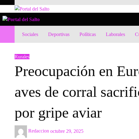
Skip
to
Noticias del norte del país.
Portal del Salto
content
Noticias del norte del país.
Portal del Salto
Sociales
Deportivas
Políticas
Laborales
Cu
HOMEPAGE
RURALES
PREOCUPACIÓN EN EUROPA, MEDIO MILLÓ
Rurales
Preocupación en Eur
aves de corral sacri
por gripe aviar
Posted
Redaccion
octubre 29, 2025
on