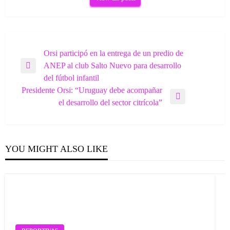
Navegación
Orsi participó en la entrega de un predio de
ANEP al club Salto Nuevo para desarrollo
de
Previous
del fútbol infantil
entradas
Post
Presidente Orsi: “Uruguay debe acompañar
Next
el desarrollo del sector citrícola”
Post
YOU MIGHT ALSO LIKE